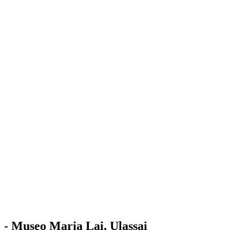
Stazione
dell'Arte
Maria Lai
Mostre
Visita
Educazione
Ulassai
Contatti
/
IT
EN
Visita il museo
- Museo Maria Lai, Ulassai