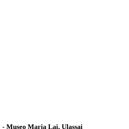
Stazione
dell'Arte
Maria Lai
Mostre
Visita
Educazione
Ulassai
Contatti
/
IT
EN
Visita il museo
- Museo Maria Lai, Ulassai