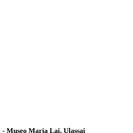
Stazione
dell'Arte
Maria Lai
Mostre
Visita
Educazione
Ulassai
Contatti
/
IT
EN
Visita il museo
- Museo Maria Lai, Ulassai