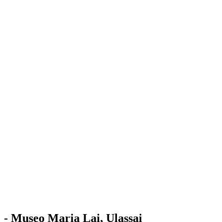
Stazione
dell'Arte
Maria Lai
Mostre
Visita
Educazione
Ulassai
Contatti
/
IT
EN
Visita il museo
- Museo Maria Lai, Ulassai