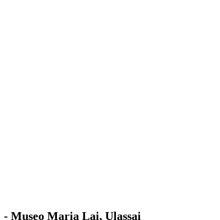
Stazione
dell'Arte
Maria Lai
Mostre
Visita
Educazione
Ulassai
Contatti
/
IT
EN
Visita il museo
- Museo Maria Lai, Ulassai