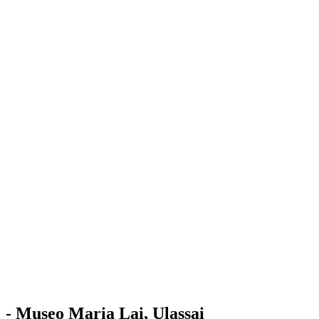
Stazione
dell'Arte
Maria Lai
Mostre
Visita
Educazione
Ulassai
Contatti
/
IT
EN
Visita il museo
- Museo Maria Lai, Ulassai