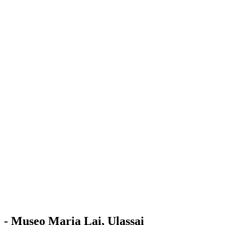
Stazione
dell'Arte
Maria Lai
Mostre
Visita
Educazione
Ulassai
Contatti
/
IT
EN
Visita il museo
- Museo Maria Lai, Ulassai