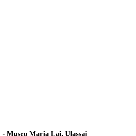
Stazione
dell'Arte
Maria Lai
Mostre
Visita
Educazione
Ulassai
Contatti
/
IT
EN
Visita il museo
- Museo Maria Lai, Ulassai