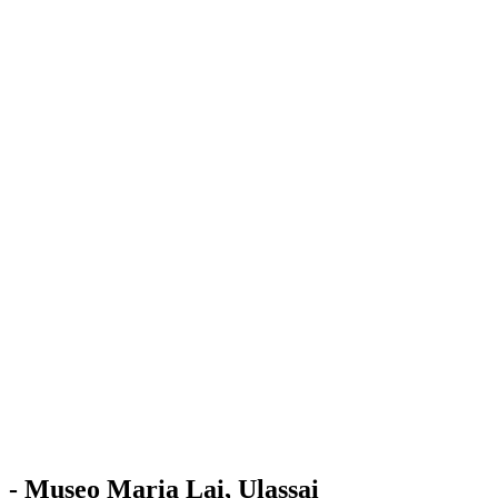
Stazione
dell'Arte
Maria Lai
Mostre
Visita
Educazione
Ulassai
Contatti
/
IT
EN
Visita il museo
- Museo Maria Lai, Ulassai