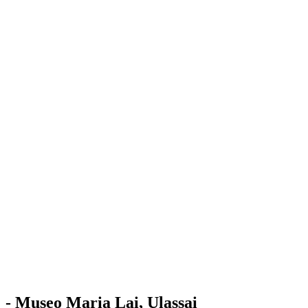
Stazione
dell'Arte
Maria Lai
Mostre
Visita
Educazione
Ulassai
Contatti
/
IT
EN
Visita il museo
- Museo Maria Lai, Ulassai