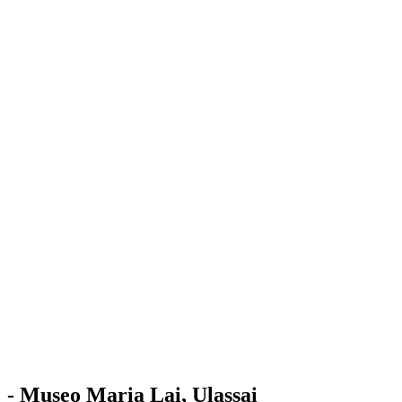
Stazione
dell'Arte
Maria Lai
Mostre
Visita
Educazione
Ulassai
Contatti
/
IT
EN
Visita il museo
- Museo Maria Lai, Ulassai