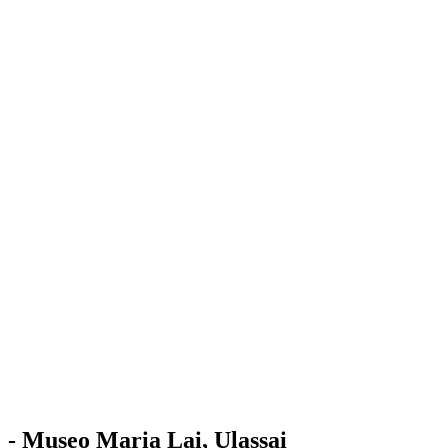
Stazione
dell'Arte
Maria Lai
Mostre
Visita
Educazione
Ulassai
Contatti
/
IT
EN
Visita il museo
- Museo Maria Lai, Ulassai