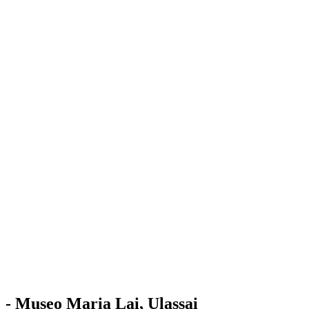
Stazione
dell'Arte
Maria Lai
Mostre
Visita
Educazione
Ulassai
Contatti
/
IT
EN
Visita il museo
- Museo Maria Lai, Ulassai