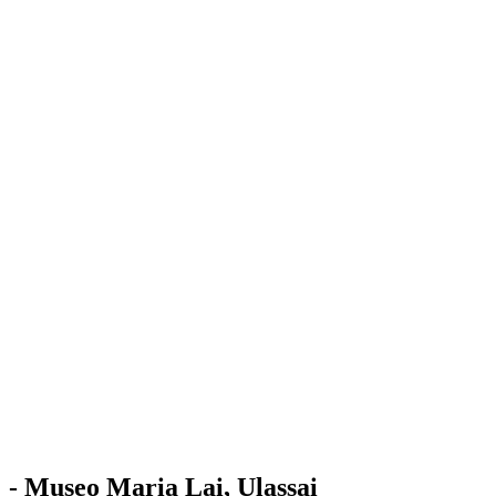
Stazione
dell'Arte
Maria Lai
Mostre
Visita
Educazione
Ulassai
Contatti
/
IT
EN
Visita il museo
- Museo Maria Lai, Ulassai