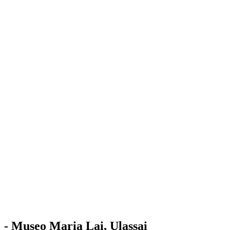
Stazione
dell'Arte
Maria Lai
Mostre
Visita
Educazione
Ulassai
Contatti
/
IT
EN
Visita il museo
- Museo Maria Lai, Ulassai