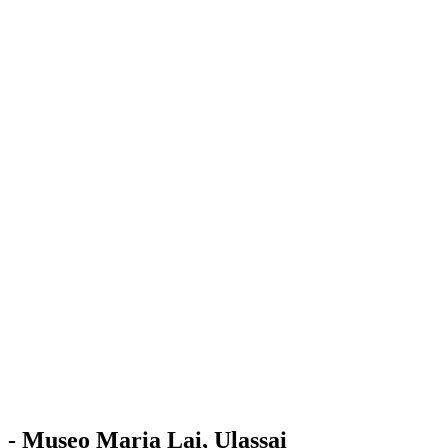
Stazione
dell'Arte
Maria Lai
Mostre
Visita
Educazione
Ulassai
Contatti
/
IT
EN
Visita il museo
- Museo Maria Lai, Ulassai