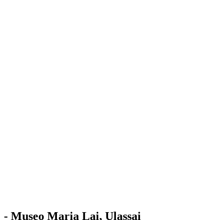
Stazione
dell'Arte
Maria Lai
Mostre
Visita
Educazione
Ulassai
Contatti
/
IT
EN
Visita il museo
- Museo Maria Lai, Ulassai