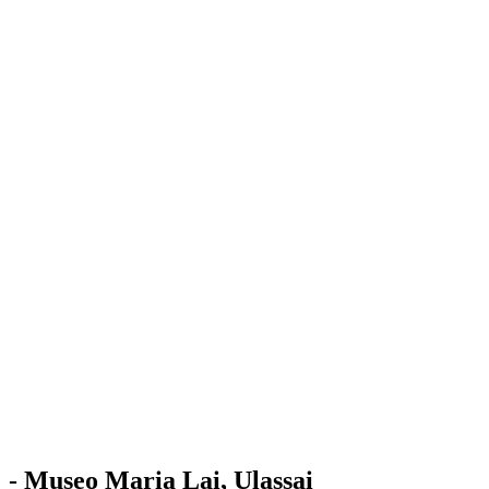
Stazione
dell'Arte
Maria Lai
Mostre
Visita
Educazione
Ulassai
Contatti
/
IT
EN
Visita il museo
- Museo Maria Lai, Ulassai