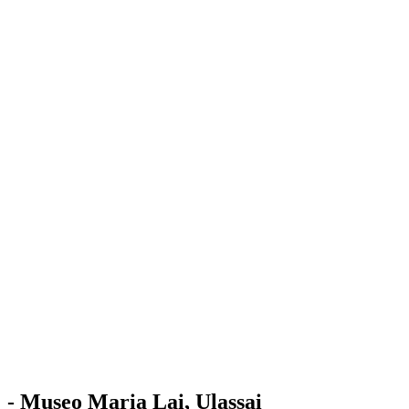
Stazione
dell'Arte
Maria Lai
Mostre
Visita
Educazione
Ulassai
Contatti
/
IT
EN
Visita il museo
- Museo Maria Lai, Ulassai