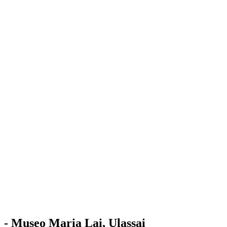
Stazione
dell'Arte
Maria Lai
Mostre
Visita
Educazione
Ulassai
Contatti
/
IT
EN
Visita il museo
- Museo Maria Lai, Ulassai