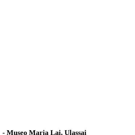
Stazione
dell'Arte
Maria Lai
Mostre
Visita
Educazione
Ulassai
Contatti
/
IT
EN
Visita il museo
- Museo Maria Lai, Ulassai