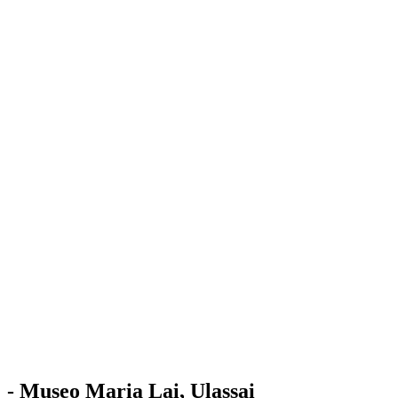
Stazione
dell'Arte
Maria Lai
Mostre
Visita
Educazione
Ulassai
Contatti
/
IT
EN
Visita il museo
- Museo Maria Lai, Ulassai