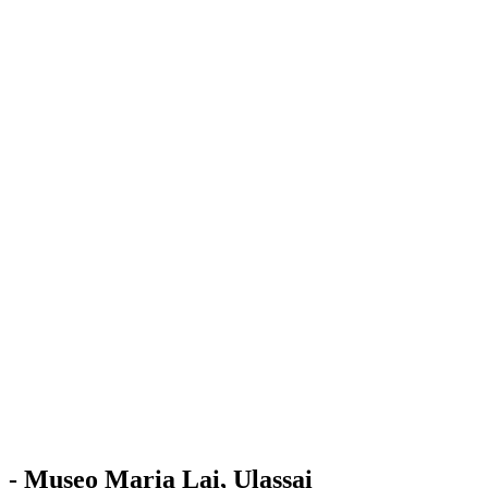
Stazione
dell'Arte
Maria Lai
Mostre
Visita
Educazione
Ulassai
Contatti
/
IT
EN
Visita il museo
- Museo Maria Lai, Ulassai