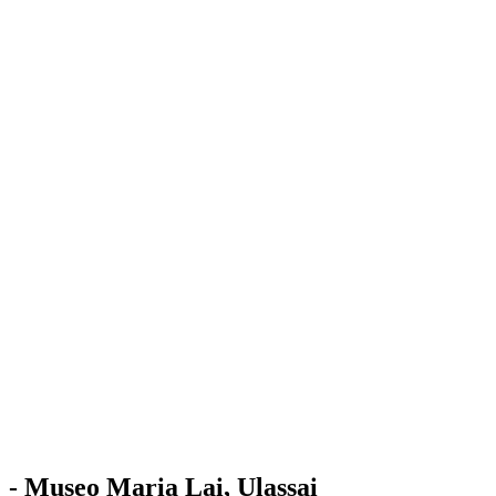
Stazione
dell'Arte
Maria Lai
Mostre
Visita
Educazione
Ulassai
Contatti
/
IT
EN
Visita il museo
- Museo Maria Lai, Ulassai