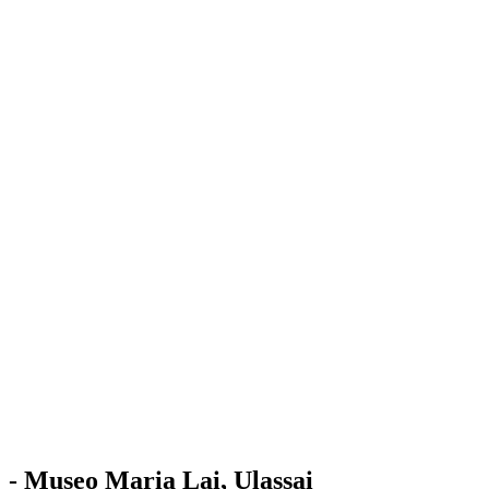
Stazione
dell'Arte
Maria Lai
Mostre
Visita
Educazione
Ulassai
Contatti
/
IT
EN
Visita il museo
- Museo Maria Lai, Ulassai