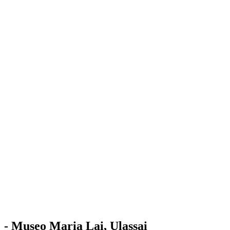
Stazione
dell'Arte
Maria Lai
Mostre
Visita
Educazione
Ulassai
Contatti
/
IT
EN
Visita il museo
- Museo Maria Lai, Ulassai