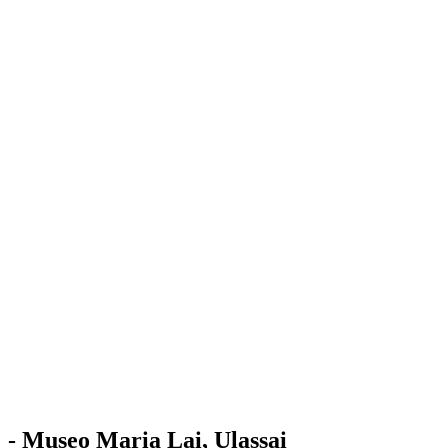
Stazione
dell'Arte
Maria Lai
Mostre
Visita
Educazione
Ulassai
Contatti
/
IT
EN
Visita il museo
- Museo Maria Lai, Ulassai