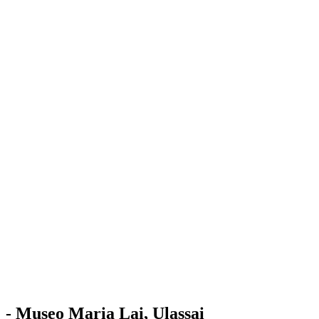
Stazione
dell'Arte
Maria Lai
Mostre
Visita
Educazione
Ulassai
Contatti
/
IT
EN
Visita il museo
- Museo Maria Lai, Ulassai