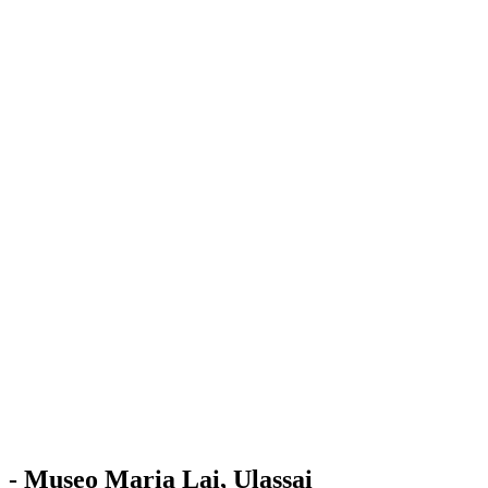
Stazione
dell'Arte
Maria Lai
Mostre
Visita
Educazione
Ulassai
Contatti
/
IT
EN
Visita il museo
- Museo Maria Lai, Ulassai