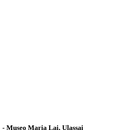
Stazione
dell'Arte
Maria Lai
Mostre
Visita
Educazione
Ulassai
Contatti
/
IT
EN
Visita il museo
- Museo Maria Lai, Ulassai