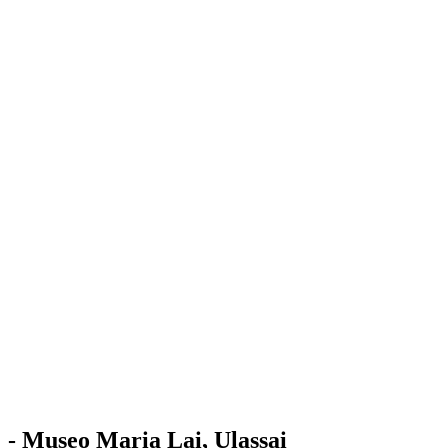
Stazione
dell'Arte
Maria Lai
Mostre
Visita
Educazione
Ulassai
Contatti
/
IT
EN
Visita il museo
- Museo Maria Lai, Ulassai