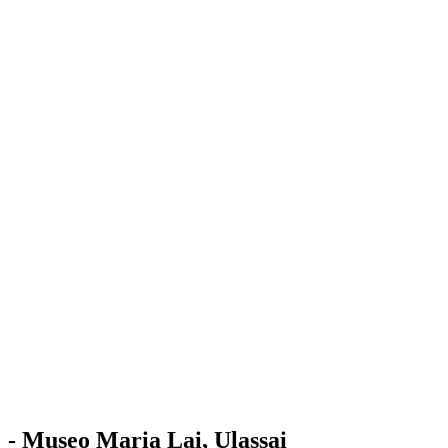
Stazione
dell'Arte
Maria Lai
Mostre
Visita
Educazione
Ulassai
Contatti
/
IT
EN
Visita il museo
- Museo Maria Lai, Ulassai