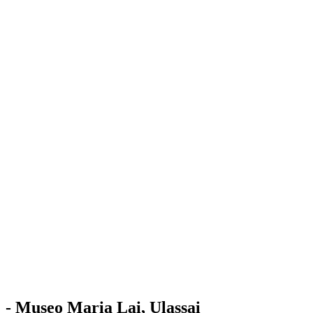
Stazione
dell'Arte
Maria Lai
Mostre
Visita
Educazione
Ulassai
Contatti
/
IT
EN
Visita il museo
- Museo Maria Lai, Ulassai