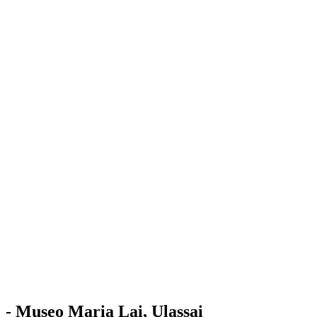
Stazione
dell'Arte
Maria Lai
Mostre
Visita
Educazione
Ulassai
Contatti
/
IT
EN
Visita il museo
- Museo Maria Lai, Ulassai