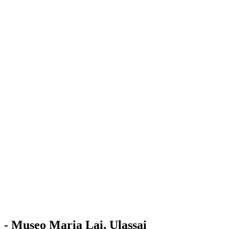
Stazione
dell'Arte
Maria Lai
Mostre
Visita
Educazione
Ulassai
Contatti
/
IT
EN
Visita il museo
- Museo Maria Lai, Ulassai