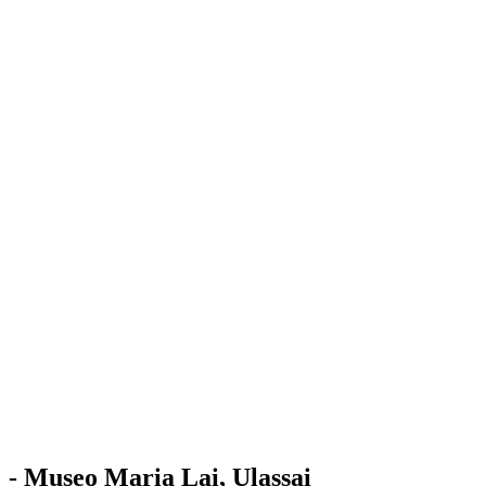
Stazione
dell'Arte
Maria Lai
Mostre
Visita
Educazione
Ulassai
Contatti
/
IT
EN
Visita il museo
- Museo Maria Lai, Ulassai