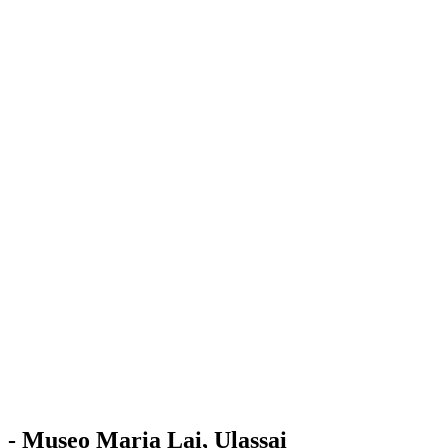
Stazione
dell'Arte
Maria Lai
Mostre
Visita
Educazione
Ulassai
Contatti
/
IT
EN
Visita il museo
- Museo Maria Lai, Ulassai