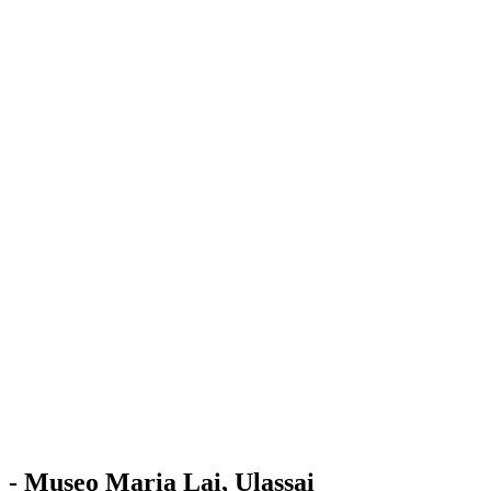
Stazione
dell'Arte
Maria Lai
Mostre
Visita
Educazione
Ulassai
Contatti
/
IT
EN
Visita il museo
- Museo Maria Lai, Ulassai