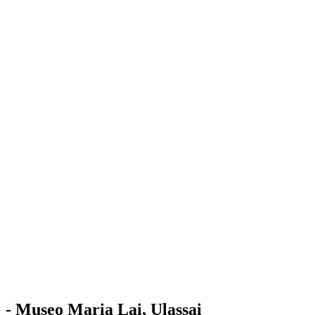
Stazione
dell'Arte
Maria Lai
Mostre
Visita
Educazione
Ulassai
Contatti
/
IT
EN
Visita il museo
- Museo Maria Lai, Ulassai