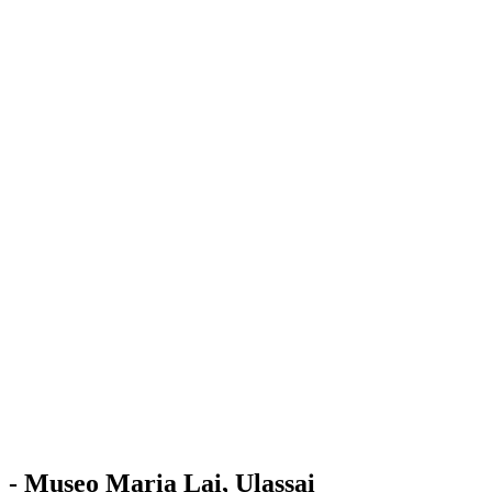
Stazione
dell'Arte
Maria Lai
Mostre
Visita
Educazione
Ulassai
Contatti
/
IT
EN
Visita il museo
- Museo Maria Lai, Ulassai