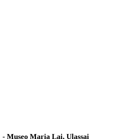
Stazione
dell'Arte
Maria Lai
Mostre
Visita
Educazione
Ulassai
Contatti
/
IT
EN
Visita il museo
- Museo Maria Lai, Ulassai