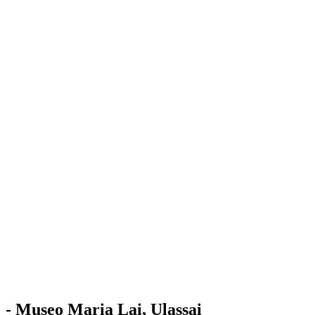
Stazione
dell'Arte
Maria Lai
Mostre
Visita
Educazione
Ulassai
Contatti
/
IT
EN
Visita il museo
- Museo Maria Lai, Ulassai