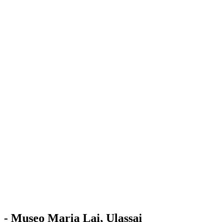
Stazione
dell'Arte
Maria Lai
Mostre
Visita
Educazione
Ulassai
Contatti
/
IT
EN
Visita il museo
- Museo Maria Lai, Ulassai