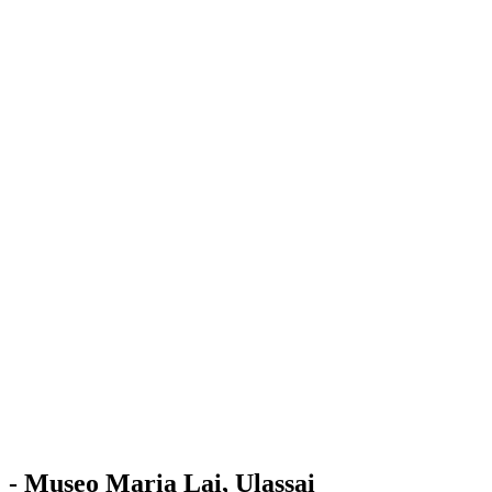
Stazione
dell'Arte
Maria Lai
Mostre
Visita
Educazione
Ulassai
Contatti
/
IT
EN
Visita il museo
- Museo Maria Lai, Ulassai