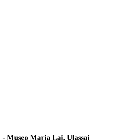
Stazione
dell'Arte
Maria Lai
Mostre
Visita
Educazione
Ulassai
Contatti
/
IT
EN
Visita il museo
- Museo Maria Lai, Ulassai