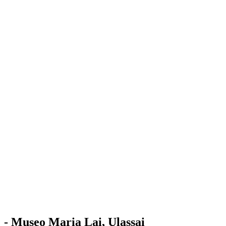
Stazione
dell'Arte
Maria Lai
Mostre
Visita
Educazione
Ulassai
Contatti
/
IT
EN
Visita il museo
- Museo Maria Lai, Ulassai