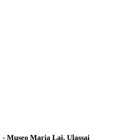
Stazione
dell'Arte
Maria Lai
Mostre
Visita
Educazione
Ulassai
Contatti
/
IT
EN
Visita il museo
- Museo Maria Lai, Ulassai