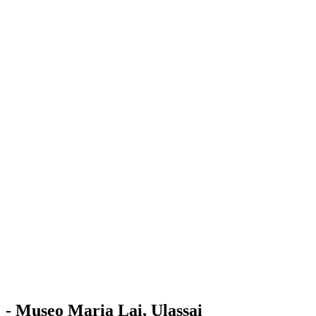
Stazione
dell'Arte
Maria Lai
Mostre
Visita
Educazione
Ulassai
Contatti
/
IT
EN
Visita il museo
- Museo Maria Lai, Ulassai