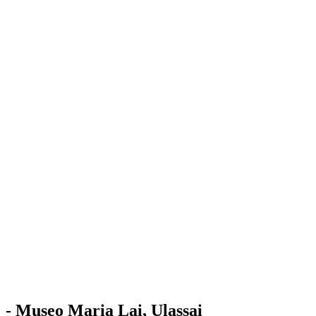
Stazione
dell'Arte
Maria Lai
Mostre
Visita
Educazione
Ulassai
Contatti
/
IT
EN
Visita il museo
- Museo Maria Lai, Ulassai