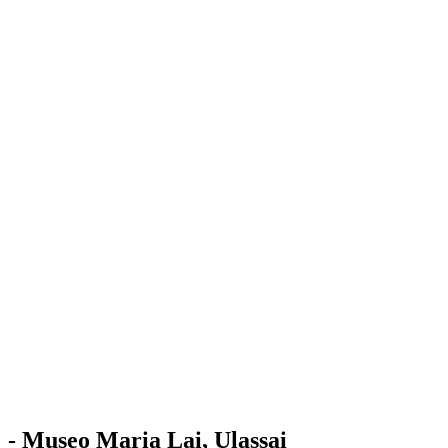
Stazione
dell'Arte
Maria Lai
Mostre
Visita
Educazione
Ulassai
Contatti
/
IT
EN
Visita il museo
- Museo Maria Lai, Ulassai